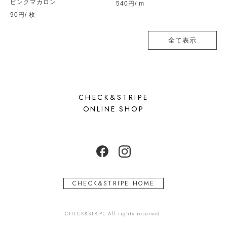
ピンクマカロン
540円
/ m
90円
/ 枚
全て表示
CHECK&STRIPE
ONLINE SHOP
CHECK&STRIPE HOME
CHECK&STRIPE All rights reserved.