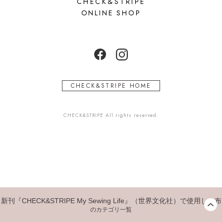
CHECK&STRIPE
ONLINE SHOP
CHECK&STRIPE HOME
CHECK&STRIPE All rights reserved.
新刊『CHECK&STRIPE My Sewing Life』（世界文化社）で使用した布
のカテゴリ一覧