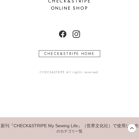
CHECK&STRIPE
ONLINE SHOP
CHECK&STRIPE HOME
CHECK&STRIPE All rights reserved.
新刊『CHECK&STRIPE My Sewing Life』（世界文化社）で使用した布
のカテゴリ一覧