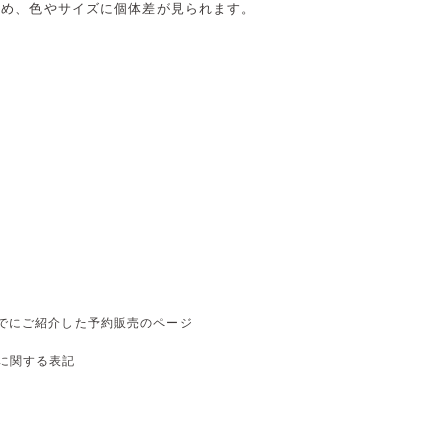
ため、色やサイズに個体差が見られます。
5/5
1/5
2/5
でにご紹介した予約販売のページ
に関する表記